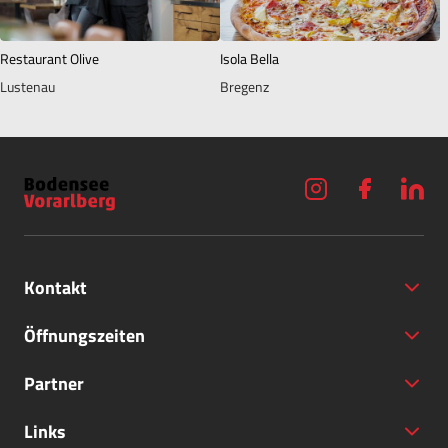
Restaurant Olive
Isola Bella
Lustenau
Bregenz
Kontakt
Öffnungszeiten
Partner
+43 (5572) 40797
Links